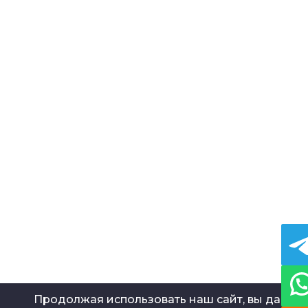
Шайбы
Адаптеры
Переходники
Гильзы
Патрубки
Гребёнки
Золотники
Проставки
Штоки
Полуоси
Сопла
Кулачки
Бобышки
Полумуфты
Каретки
Червячные колёса
Прецизионные детали
Шнеки
Ножи для гильотин
Ролики
Накатные ролики
Дисковые ножи
Запчасти для пищевки
Пальцы и втулки
Продолжая использовать наш сайт, вы даете
Вентили