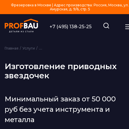
Фрезеровка в Москве | Адрес производства: Россия, Москва, ул.
Амурская, д. 9/6, стр. 5
+7 (495) 138-25-25
Главная
Услуги
Изготовление изделий из металла на заказ
Из
Изготовление приводных
звездочек
Минимальный заказ от 50 000
руб без учета инструмента и
металла