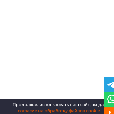
Пальцы и втулки
Вентили
Шестерня редуктора
Косозубые шестеренки
Шкворни
Оси
Шестерни с круговым зубом
Полые валы
Ступенчатые валы
Конвейерные ролики
Конические шестерни
Кулачковые муфты
Зубчатые шкивы
Бронзовые втулки
Траверсы
Заглушки для труб
Кольца из металла
Тройники для трубопроводов
Хомуты
Металлические заготовки
Металлические детали
Продолжая использовать наш сайт, вы даете
согласие на обработку файлов cookie.