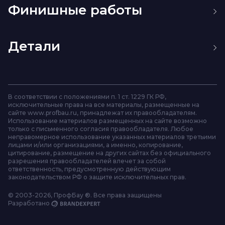
Металлические ограждения
Лазерная сварка
Финишные работы
Таблички из металла
Автоматическая сварка
Аргонная сварка
Конденсаторная сварка
Порошковая покраска металла
Холодное цинкование металла
Детали
Горячее цинкование металла
Грунтовка металла
Гальваническая обработка металла
Изготовление втулок
Азотирование металла
Изготовление штуцеров
Изготовление шестерен
Муфты
В соответствии с положениями п. 1 ст. 1229 ГК РФ,
Оси
исключительные права на все материалы, размещенные на
Валы
сайте www.profbau.ru, принадлежат их правообладателям.
Детали из алюминия
Использование материалов размещенных на сайте возможно
Зубчатые рейки
только с письменного согласия правообладателя. Любое
Шкивы
неправомерное использование указанных материалов третьими
Ступицы
лицами и/или организациями, а именно, копирование,
цитирование, размещение на других сайтах без официального
Звездочки
разрешения правообладателей влечет за собой
Шпильки
ответственность, предусмотренную действующим
Шлицевые валы
законодательством РФ о защите исключительных прав.
Вал-шестерни
Шпиндели
© 2003-2026, ПрофБау ®. Все права защищены
Зубчатые колеса
Разработано
Клиновые шкивы
Винты