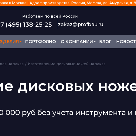
ка в Москве | Адрес производства: Россия, Москва, ул. Амурская, д. 9/
Работаем по всей России
7 (495) 138-25-25
zakaz@profbau.ru
•
•
ЗДЕЛИЯ
ПОРТФОЛИО
О КОМПАНИИ
БЛОГ
НОВОС
лла на заказ
Изготовление дисковых ножей на заказ
е дисковых ноже
 000 руб без учета инструмента и