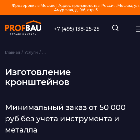
Фрезеровка в Москве | Адрес производства: Россия, Москва, ул.
Амурская, д. 9/6, стр. 5
+7 (495) 138-25-25
Главная
Услуги
Изготовление изделий из металла на заказ
Из
Изготовление
кронштейнов
Минимальный заказ от 50 000
руб без учета инструмента и
металла