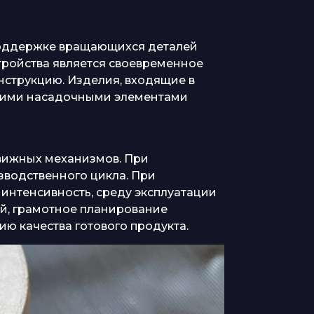
 поддержке вращающихся деталей
тройства является своевременное
нструкцию. Изделия, входящие в
угими насадочными элементами
движных механизмов. При
зводственного цикла. При
 интенсивность, среду эксплуатации
й, грамотное планирование
ю качества готового продукта.