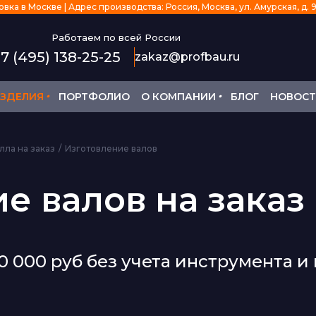
ка в Москве | Адрес производства: Россия, Москва, ул. Амурская, д. 9/
Работаем по всей России
7 (495) 138-25-25
zakaz@profbau.ru
•
•
ЗДЕЛИЯ
ПОРТФОЛИО
О КОМПАНИИ
БЛОГ
НОВОС
лла на заказ
Изготовление валов
е валов на заказ
 000 руб без учета инструмента и