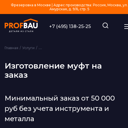
Фрезеровка в Москве | Адрес производства: Россия, Москва, ул.
Амурская, д. 9/6, стр. 5
+7 (495) 138-25-25
Главная
Услуги
Изготовление изделий из металла на заказ
Из
Изготовление муфт на
заказ
Минимальный заказ от 50 000
руб без учета инструмента и
металла