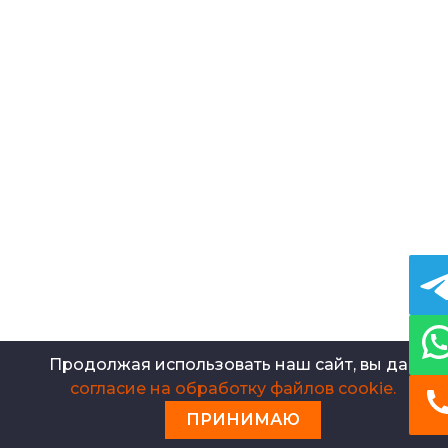
Косозубые шестеренки
Шкворни
Оси
Шестерни с круговым зубом
Полые валы
Ступенчатые валы
Конвейерные ролики
Конические шестерни
Кулачковые муфты
Зубчатые шкивы
Бронзовые втулки
Траверсы
Заглушки для труб
Кольца из металла
Тройники для трубопроводов
Хомуты
Металлические заготовки
Металлические детали
Продолжая использовать наш сайт, вы даете
согласие на обработку файлов cookie.
ПРИНИМАЮ