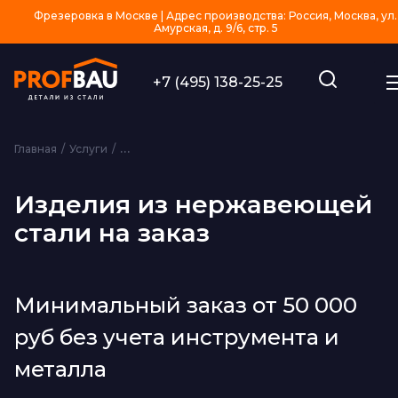
Фрезеровка в Москве | Адрес производства: Россия, Москва, ул.
Амурская, д. 9/6, стр. 5
+7 (495) 138-25-25
Главная
Услуги
Изготовление изделий из металла на заказ
Из
Изделия из нержавеющей
стали на заказ
Минимальный заказ от 50 000
руб без учета инструмента и
металла