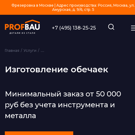
Фрезеровка в Москве | Адрес производства: Россия, Москва, ул.
Амурская, д. 9/6, стр. 5
+7 (495) 138-25-25
Главная
Услуги
Изготовление изделий из металла на заказ
Из
Изготовление обечаек
Минимальный заказ от 50 000
руб без учета инструмента и
металла