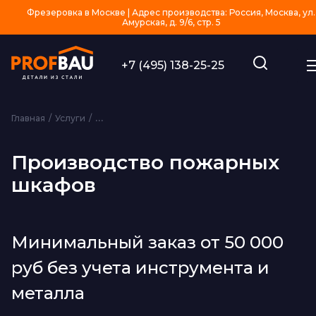
Фрезеровка в Москве | Адрес производства: Россия, Москва, ул.
Амурская, д. 9/6, стр. 5
+7 (495) 138-25-25
Главная
Услуги
Изготовление изделий из металла на заказ
Пр
Производство пожарных
шкафов
Минимальный заказ от 50 000
руб без учета инструмента и
металла