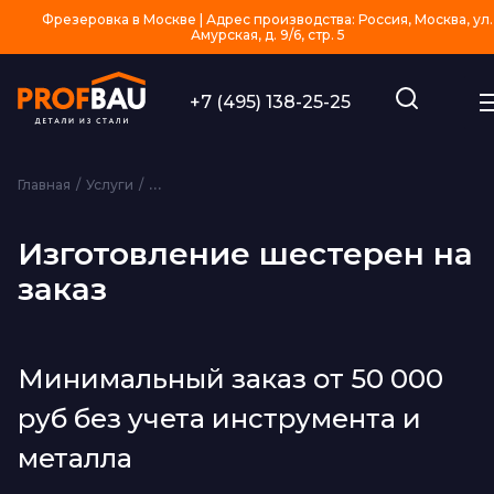
Фрезеровка в Москве | Адрес производства: Россия, Москва, ул.
Амурская, д. 9/6, стр. 5
+7 (495) 138-25-25
Главная
Услуги
Изготовление изделий из металла на заказ
Из
Изготовление шестерен на
заказ
Минимальный заказ от 50 000
руб без учета инструмента и
металла