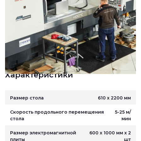
Характеристики
Размер стола
610 х 2200 мм
Скорость продольного перемещения
5-25 м/
стола
мин
Размер электромагнитной
600 х 1000 мм х 2
плиты
шт