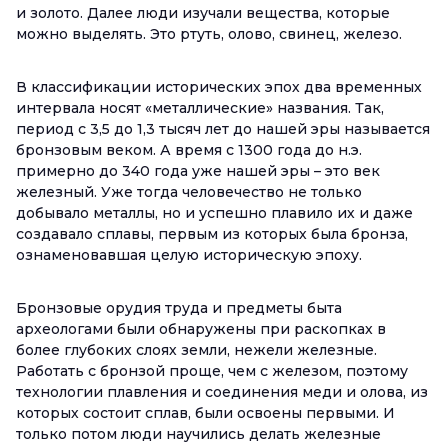
и золото. Далее люди изучали вещества, которые
можно выделять. Это ртуть, олово, свинец, железо.
В классификации исторических эпох два временных
интервала носят «металлические» названия. Так,
период с 3,5 до 1,3 тысяч лет до нашей эры называется
бронзовым веком. А время с 1300 года до н.э.
примерно до 340 года уже нашей эры – это век
железный. Уже тогда человечество не только
добывало металлы, но и успешно плавило их и даже
создавало сплавы, первым из которых была бронза,
ознаменовавшая целую историческую эпоху.
Бронзовые орудия труда и предметы быта
археологами были обнаружены при раскопках в
более глубоких слоях земли, нежели железные.
Работать с бронзой проще, чем с железом, поэтому
технологии плавления и соединения меди и олова, из
которых состоит сплав, были освоены первыми. И
только потом люди научились делать железные