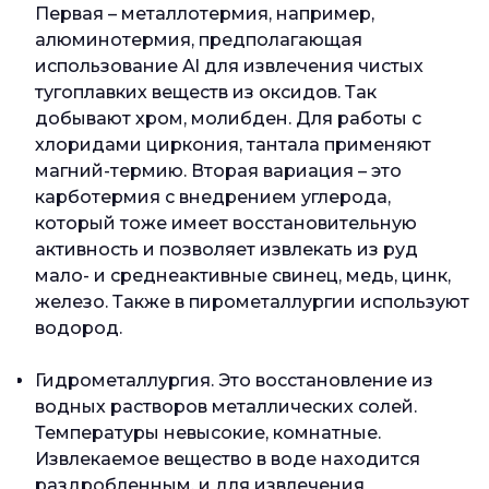
Первая – металлотермия, например,
алюминотермия, предполагающая
использование Al для извлечения чистых
тугоплавких веществ из оксидов. Так
добывают хром, молибден. Для работы с
хлоридами циркония, тантала применяют
магний-термию. Вторая вариация – это
карботермия с внедрением углерода,
который тоже имеет восстановительную
активность и позволяет извлекать из руд
мало- и среднеактивные свинец, медь, цинк,
железо. Также в пирометаллургии используют
водород.
Гидрометаллургия. Это восстановление из
водных растворов металлических солей.
Температуры невысокие, комнатные.
Извлекаемое вещество в воде находится
раздробленным, и для извлечения