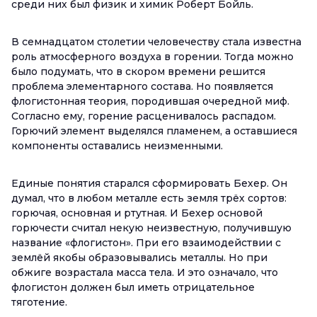
среди них был физик и химик Роберт Бойль.
В семнадцатом столетии человечеству стала известна
роль атмосферного воздуха в горении. Тогда можно
было подумать, что в скором времени решится
проблема элементарного состава. Но появляется
флогистонная теория, породившая очередной миф.
Согласно ему, горение расценивалось распадом.
Горючий элемент выделялся пламенем, а оставшиеся
компоненты оставались неизменными.
Единые понятия старался сформировать Бехер. Он
думал, что в любом металле есть земля трёх сортов:
горючая, основная и ртутная. И Бехер основой
горючести считал некую неизвестную, получившую
название «флогистон». При его взаимодействии с
землёй якобы образовывались металлы. Но при
обжиге возрастала масса тела. И это означало, что
флогистон должен был иметь отрицательное
тяготение.